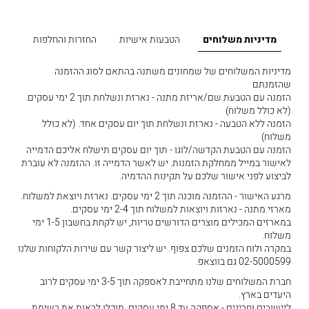
מדיניות משלוחים
הטבעות אישיות
החזרות והחלפות
מדיניות המשלוחים של שמחונים משתנה בהתאם לסוג ההזמנה
שהזמנתם
הזמנה עם הטבעת שם/אריזת מתנה - נארזת ונשלחת תוך 2 ימי עסקים.
(לא כולל משלוח)
הזמנה ללא הטבעה - נארזת ונשלחת תוך יום עסקים אחד. (לא כולל
משלוח)
הזמנה עם הטבעת הקדשה/לוגו - תוך יום עסקים תישלח אליכם הדמייה
לאישור במייל ממחלקת הזמנות. יש לאשר הדמייה זו. ההזמנה לא עוברת
לביצוע לפני אישור שלכם על תקינות ההדמיה.
מרגע האישור - ההזמנה מוכנה תוך 2 ימי עסקים. נארזת ויוצאת למשלוח.
מארזי מתנה - נארזות ויוצאות למשלוח תוך 2-4 ימי עסקים.
במארזים המכילים מוצרים הדורשים טריות, יש לקחת בחשבון 1-5 ימי
משלוח.
במקרה ולוח הזמנים שלכם צפוף. יש ליצור קשר עם שירות הלקוחות שלנו
02-5000599 גם בווצאפ.
חברת המשלוחים שלנו מתחייבת לאספקה תוך 3-5 ימי עסקים לרוב
היעדים בארץ.
ליישובים וחריגים - אספקה עד 8 ימי עסקים. תוכלו לראות את רשימת