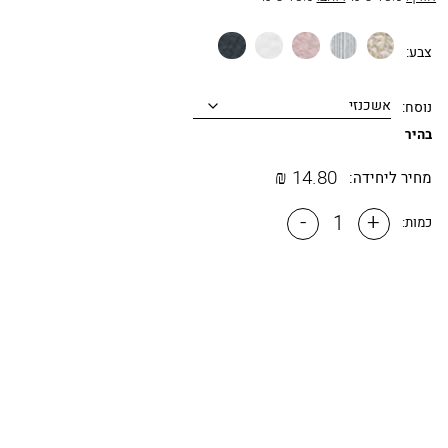
זהב
כסוף
כספסף
לבן
שחור
צבע:
מטאלי
נוסח:
בהיר
₪
14.80
מחיר ליחידה:
-
+
כמות: