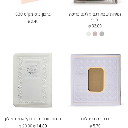
זמירות שבת דגם אלגנט כריכה
ברכון כיס מק"ט 508
קשה
₪
2.40
₪
33.00
אפור
כספסף
לבן
ברכון דגם יהלום
מנחה וערבית דגם קלאסי + ניילון
המחיר
המחיר
₪
20.00
₪
14.80
₪
5.70