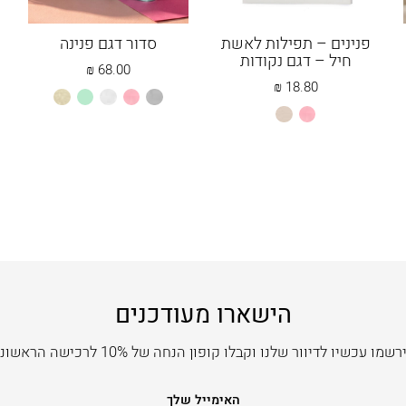
פנינים – תפילות לאשת
סדור דגם פנינה
חיל – דגם נקודות
₪
68.00
₪
18.80
אפור
ורוד
לבן
מנטה
שמנת
ורוד
פנינה
בהיר
בהיר
הישארו מעודכנים
שמו עכשיו לדיוור שלנו וקבלו קופון הנחה של 10% לרכישה הראשונה
האימייל שלך