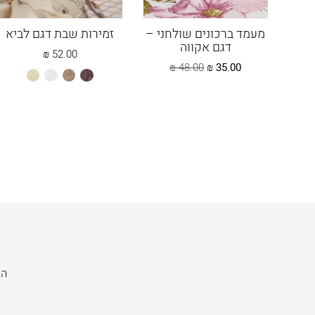
דר
מעמד ברכונים שולחני –
זמירות שבת דגם לביא
דגם אקווה
₪
52.00
המחיר
המחיר
₪
48.00
₪
35.00
חום
חום
לבן
שמנת
הנוכחי
המקורי
מייפל
הוא:
היה:
48.00 ₪.
35.00 ₪.
היר