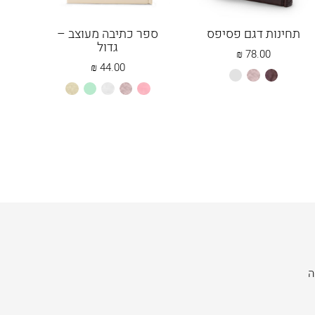
תחינות דגם פסיפס
ספר כתיבה מעוצב –
קרי
גדול
₪
78.00
₪
44.00
חום
כספסף
לבן
ורוד
כספסף
לבן
מנטה
שמנת
בהיר