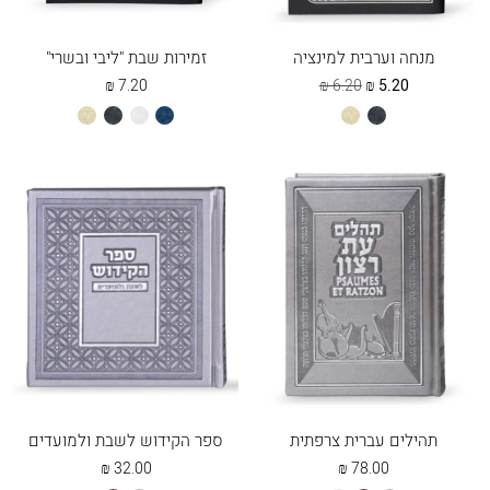
מנחה וערבית למינציה
זמירות שבת "ליבי ובשרי"
המחיר
המחיר
₪
7.20
₪
6.20
₪
5.20
הנוכחי
המקורי
שחור
שמנת
כחול
לבן
שחור
שמנת
הוא:
היה:
6.20 ₪.
5.20 ₪.
תהילים עברית צרפתית
ספר הקידוש לשבת ולמועדים
₪
32.00
₪
78.00