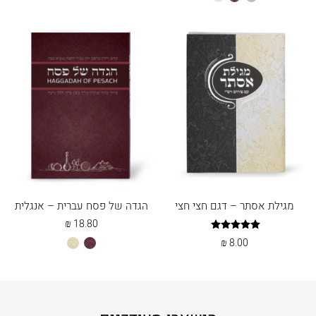
מגילת אסתר – דגם חצי חצי
הגדה של פסח עברית – אנגלית
₪
18.80
דורג
₪
8.00
בורדו
שמנת
5.00
מתוך 5