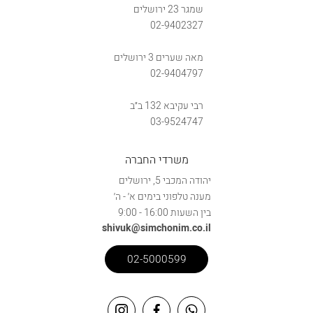
שמגר 23 ירושלים
02-9402327
מאה שערים 3 ירושלים
02-9404797
רבי עקיבא 132 ב״ב
03-9524747
משרדי החברה
יהודה המכבי 5, ירושלים
מענה טלפוני בימים א׳ - ה׳
בין השעות 16:00 - 9:00
shivuk@simchonim.co.il
02-5000599