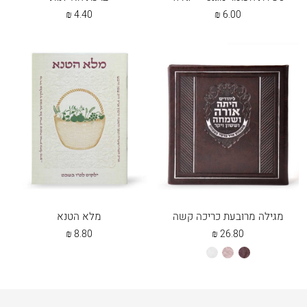
₪
4.40
₪
6.00
מגילה מרובעת כריכה קשה
מלא הטנא
₪
8.80
₪
26.80
חום
כספסף
לבן