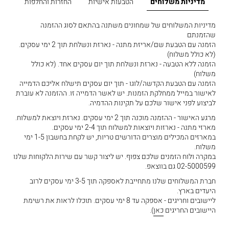
מדיניות משלוחים
הטבעות אישיות
החזרות והחלפות
מדיניות המשלוחים של שמחונים משתנה בהתאם לסוג ההזמנה
שהזמנתם
הזמנה עם הטבעת שם/אריזת מתנה - נארזת ונשלחת תוך 2 ימי עסקים.
(לא כולל משלוח)
הזמנה ללא הטבעה - נארזת ונשלחת תוך יום עסקים אחד. (לא כולל
משלוח)
הזמנה עם הטבעת הקדשה/לוגו - תוך יום עסקים תישלח אליכם הדמייה
לאישור במייל ממחלקת הזמנות. יש לאשר הדמייה זו. ההזמנה לא עוברת
לביצוע לפני אישור שלכם על תקינות ההדמיה.
מרגע האישור - ההזמנה מוכנה תוך 2 ימי עסקים. נארזת ויוצאת למשלוח.
מארזי מתנה - נארזות ויוצאות למשלוח תוך 2-4 ימי עסקים.
במארזים המכילים מוצרים הדורשים טריות, יש לקחת בחשבון 1-5 ימי
משלוח.
במקרה ולוח הזמנים שלכם צפוף. יש ליצור קשר עם שירות הלקוחות שלנו
02-5000599 גם בווצאפ.
חברת המשלוחים שלנו מתחייבת לאספקה תוך 3-5 ימי עסקים לרוב
היעדים בארץ.
ליישובים וחריגים - אספקה עד 8 ימי עסקים. תוכלו לראות את רשימת
היישובים החריגים
כאן
).