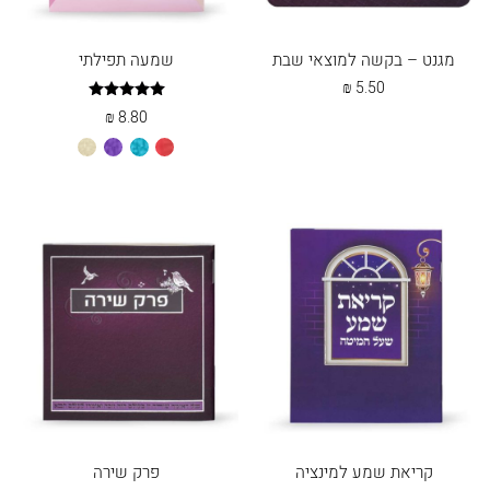
מגנט – בקשה למוצאי שבת
שמעה תפילתי
₪
5.50
דורג
₪
8.80
5.00
מתוך 5
אדום
טורקיז
סגול
שמנת
קריאת שמע למינציה
פרק שירה