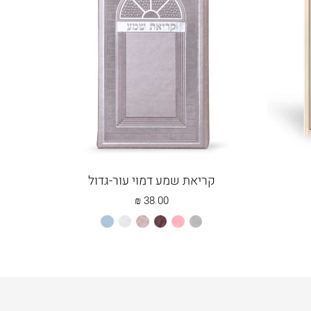
קריאת שמע דמוי עור-גדול
₪
38.00
אפור
ורוד
חום
כספסף
לבן
תכלת
בהיר