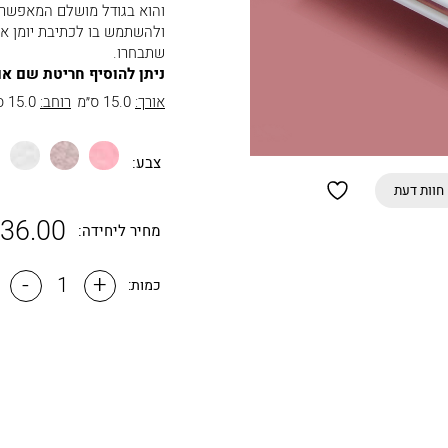
והוא בגודל מושלם המאפשר 
ולהשתמש בו לכתיבת יומן אי
שתבחרו.
ניתן להוסיף חריטת שם או
אורך:
15.0 ס״מ
רוחב:
15.0 ס״מ
ורוד
כספסף
לבן
צבע:
בהיר
חוות דעת
36.00
מחיר ליחידה:
-
+
כמות: