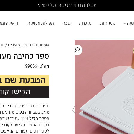
משלוח חינם! ברכישה מעל 450 ₪
שנה
קטגוריות
מזכרות
שבת
תפילות ותחינות
יודאיקה ומ
שמחונים
/
קטלוג מוצרים
/
יוד
ספר כתיבה מעוצ
מק"ט:
99866
ספר כתיבה מעוצב בכריכת דמ
מגיע במבחר צבעים מגוונים ו
הספר מכיל 124 עמודי שורה, בגודל 15/15 ס"מ בתוספת סימניית בד.
בפתח הספר תמצאו מקום ייע
לספר דפים תפורים המאפשר