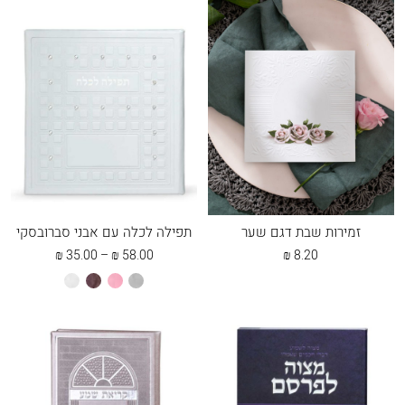
זמירות שבת דגם שער
תפילה לכלה עם אבני סברובסקי
טווח
₪
35.00
–
₪
58.00
₪
8.20
מחירים:
אפור
ורוד
חום
לבן
עתיק
עד