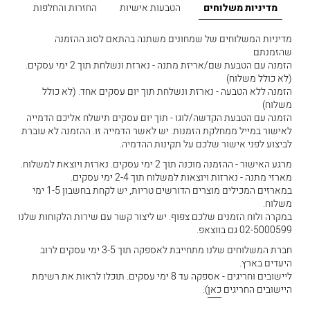
מדיניות משלוחים
הטבעות אישיות
החזרות והחלפות
מדיניות המשלוחים של שמחונים משתנה בהתאם לסוג ההזמנה
שהזמנתם
הזמנה עם הטבעת שם/אריזת מתנה - נארזת ונשלחת תוך 2 ימי עסקים.
(לא כולל משלוח)
הזמנה ללא הטבעה - נארזת ונשלחת תוך יום עסקים אחד. (לא כולל
משלוח)
הזמנה עם הטבעת הקדשה/לוגו - תוך יום עסקים תישלח אליכם הדמייה
לאישור במייל ממחלקת הזמנות. יש לאשר הדמייה זו. ההזמנה לא עוברת
לביצוע לפני אישור שלכם על תקינות ההדמיה.
מרגע האישור - ההזמנה מוכנה תוך 2 ימי עסקים. נארזת ויוצאת למשלוח.
מארזי מתנה - נארזות ויוצאות למשלוח תוך 2-4 ימי עסקים.
במארזים המכילים מוצרים הדורשים טריות, יש לקחת בחשבון 1-5 ימי
משלוח.
במקרה ולוח הזמנים שלכם צפוף. יש ליצור קשר עם שירות הלקוחות שלנו
02-5000599 גם בווצאפ.
חברת המשלוחים שלנו מתחייבת לאספקה תוך 3-5 ימי עסקים לרוב
היעדים בארץ.
ליישובים וחריגים - אספקה עד 8 ימי עסקים. תוכלו לראות את רשימת
היישובים החריגים
כאן
).