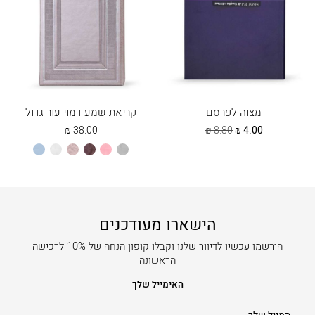
מצוה לפרסם
קריאת שמע דמוי עור-גדול
המחיר
המחיר
₪
38.00
₪
8.80
₪
4.00
הנוכחי
המקורי
אפור
ורוד
חום
כספסף
לבן
תכלת
הוא:
היה:
בהיר
8.80 ₪.
4.00 ₪.
הישארו מעודכנים
הירשמו עכשיו לדיוור שלנו וקבלו קופון הנחה של 10% לרכישה
הראשונה
האימייל שלך