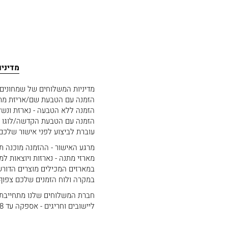
מדיני
מדיניות המשלוחים של שמחוני
הזמנה עם הטבעת שם/אריזת מתנה - נארזת ונשלחת
הזמנה ללא הטבעה - נארזת ונשל
הזמנה עם הטבעת הקדשה/לוגו - 
עוברת לביצוע לפני אישור שלכם
מרגע האישור - ההזמנה מוכנה תוך 2 ימי עסקים. נארזת ויוצאת למ
מארזי מתנה - נארזות ויוצאות למשלוח תוך 4
במארזים המכילים מוצרים הדורשים טריות
במקרה ולוח הזמנים שלכם צפוף. יש ליצור
חברת המשלוחים שלנו מתחייבת לאספקה תוך 3-5 ימי עס
ליישובים וחריגים - אספקה עד 8 ימי עסקים. תוכלו לראות את רשימת היישובים החריגים