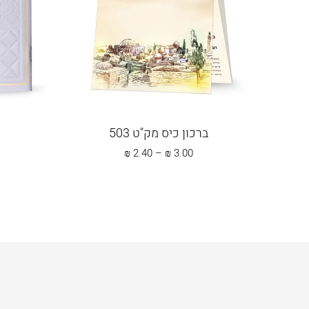
ברכון כיס מק"ט 503
טווח
₪
2.40
–
₪
3.00
מחירים:
עד