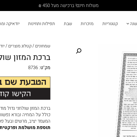
זמינים לשירותכם גם בווצאפ: 02-5000599
שנה
קטגוריות
מזכרות
שבת
תפילות ותחינות
יודאיקה ומ
שמחונים
/
קטלוג מוצרים
/
יוד
ברכת המזון שול
מק"ט:
8736
ברכת המזון שולחני גדול מו
כולל על המחיה ובורא נפשות
המעמד יציב, מרשים ובעל פט
תוספת מושלמת ופרקטית ל