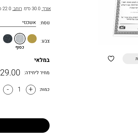
אורך:
30.0 ס״מ
רוחב:
22.0 ס״מ
נוסח:
זהב
כסוף
שחור
צבע:
כסוף
ת
במלאי
29.00
מחיר ליחידה:
-
+
כמות: