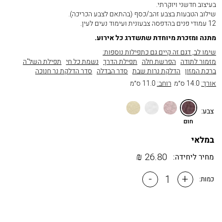
בעיצוב חדשני ויוקרתי.
שילוב הטבעות בצבע זהב/כסף (בהתאם לצבע הכריכה).
12 עמודי פנים בהדפסה צבעונית ועימוד נעים לעין.
מתנה ומזכרת מיוחדת שתשדרג כל אירוע.
שימו לב, דגם זה קיים גם כתפילות נוספות:
מזמור לתודה
הפרשת חלה
תפילת הדרך
נשמת כל חי
תפילת השל"ה
ברכת המזון
הדלקת נרות שבת
סדר הבדלה
סדר הדלקת נר חנוכה
אורך:
14.0 ס״מ
רוחב:
11.0 ס״מ
חום
כספסף
לבן
שמנת
צבע:
חום
במלאי
₪
26.80
מחיר ליחידה:
-
+
כמות: