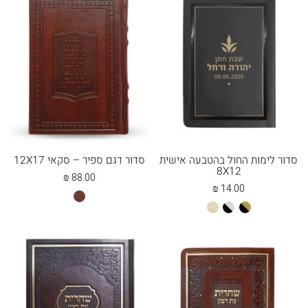
סדור לימות החול בהטבעה אישית
סדור דגם ספיר – סקאי 12X17
8X12
₪
88.00
₪
14.00
חום
שחור
שחור
שמנת
ספיר
זהב
כסף