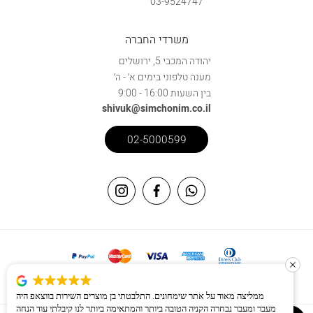
03-9524747
משרדי החברה
יהודה המכבי 5, ירושלים
מענה טלפוני בימים א׳ - ה׳
בין השעות 16:00 - 9:00
shivuk@simchonim.co.il
02-5000599
האתר מאובטח באמצעות פרוטוקול SSL
ממליצה מאוד על אתר שימחונים. התלבטתי בן מוצרים השירות בווצאפ היה
מעבר ומעבר נבחרה הקניה הטובה ביותר והמתאימה ביותר לנו קיבלתי עוד הנחה