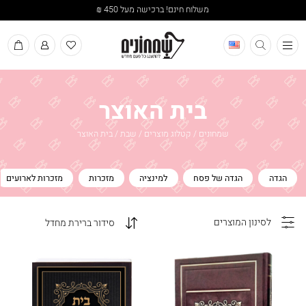
משלוח חינם! ברכישה מעל 450 ₪
תפריט
בית האוצר
שמחונים
/
קטלוג מוצרים
/
שבת
/
בית האוצר
הגדה
הגדה של פסח
למינציה
מזכרות
מזכרות לארועים
לסינון המוצרים