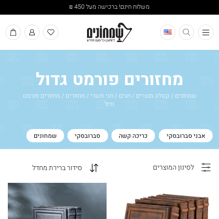
משלוח חינם! ברכישה מעל 450 ₪
תפריט
מחזורים פורמט גדול
שמחונים
/
קטלוג מוצרים
/
חגים
/
חגי תשרי
/
מחזורים
/
מחזורים פורמט
גדול
אבני סברובסקי
כריכה קשה
סברובסקי
שמחונים
לסינון המוצרים