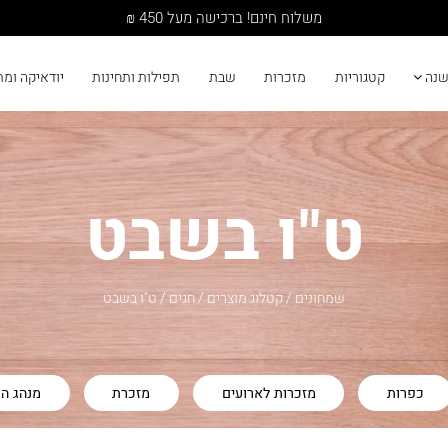
משלוח חינם! ברכישה מעל 450 ₪
שנה
קטגוריות
מזכרות
שבת
תפילות ותחינות
יודאיקה ומ
ט"ו בשבט
שמחונים
/
קטלוג מוצרים
/
חגים
/
ט"ו בשבט
כפרות
מזכרות לארועים
מזכרת
מנהג ה
סוכה
סוכות
סימני ראש השנה
קידוש לרא