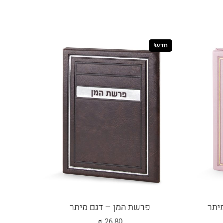
ה
תפילות לשנה החדשה
דמוי עור
חדש!
עת רצון
קריאת שמע
ילת השל"ה
יתר
פרשת המן – דגם מיתר
₪
26.80