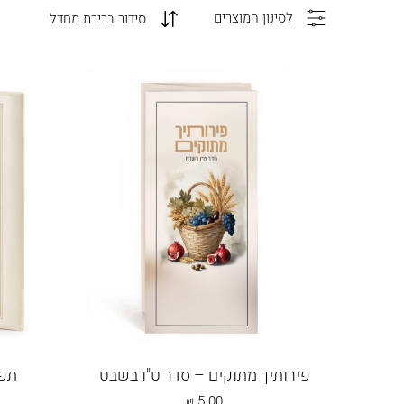
לסינון המוצרים
שמחונים
תחל שנה וברכותיה
תפי
יודאיקה
כריכה קשה
מ
קריאת שמע 
פירותיך מתוקים – סדר ט"ו בשבט
תפי
₪
5.00