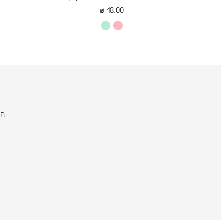
₪
48.00
ורוד
מנטה
בהיר
היר