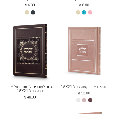
₪
6.80
₪
6.80
ורוד
טורקיז
שמנת
שחור
שמנת
בהיר
תהלים – כ. קשה גדול 15X21
סדור לשחרית לימות החול – כ.
רכה גדול 15X21
₪
52.00
₪
48.00
חום
כספסף
לבן