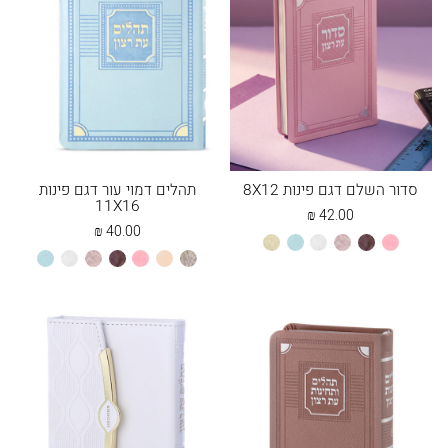
סדור השלם דגם פינות 8X12
תהלים דמוי עור דגם פינות
11X16
₪
42.00
₪
40.00
ורוד
חום
כספסף
לבן
מנטה
שמנת
אבן
אפרסק
ורוד
חום
כספסף
לבן
מנטה
בהיר
סדורים
בהיר
סדורים