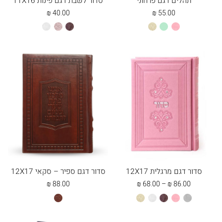
תהלים דגם פרחוני
סדור לשבת דגם פינות 11X16
₪
40.00
₪
55.00
ורוד
מנטה
שמנת
חום
כספסף
לבן
בהיר
סדור דגם מרגלית 12X17
סדור דגם ספיר – סקאי 12X17
טווח
₪
88.00
₪
68.00
–
₪
86.00
מחירים:
אפור
ורוד
חום
לבן
שמנת
חום
בהיר
ספיר
עד