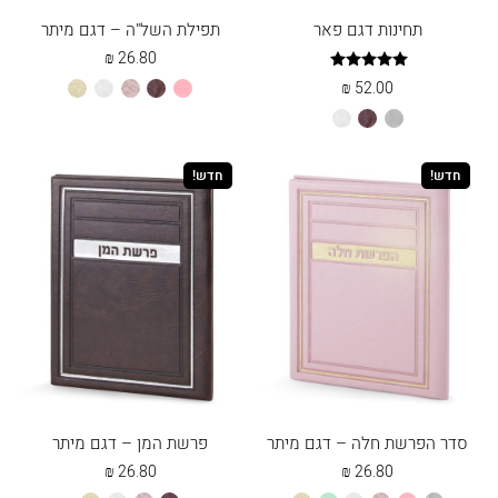
תחינות דגם פאר
תפילת השל"ה – דגם מיתר
₪
26.80
דורג
₪
52.00
ורוד
חום
כספסף
לבן
שמנת
5.00
בהיר
מתוך 5
אפור
חום
לבן
חדש!
חדש!
סדר הפרשת חלה – דגם מיתר
פרשת המן – דגם מיתר
₪
26.80
₪
26.80