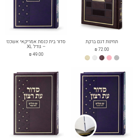
תחינות דגם ברקת
סדור בית כנסת אמריקאי אשכנז
– גודל XL
₪
72.00
₪
49.00
אפור
ורוד
חום
לבן
שמנת
בהיר