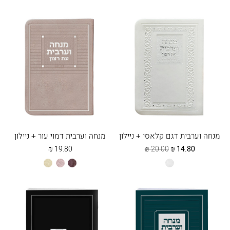
מנחה וערבית דגם קלאסי + ניילון
מנחה וערבית דמוי עור + ניילון
המחיר
המחיר
₪
19.80
₪
20.00
₪
14.80
הנוכחי
המקורי
לבן
חום
כספסף
שמנת
הוא:
היה:
20.00 ₪.
14.80 ₪.