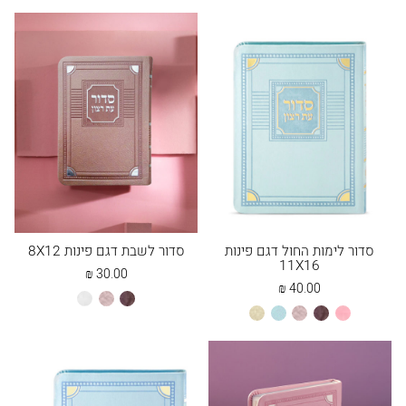
סדור לימות החול דגם פינות
סדור לשבת דגם פינות 8X12
11X16
₪
30.00
₪
40.00
חום
כספסף
לבן
ורוד
חום
כספסף
מנטה
שמנת
בהיר
סדורים