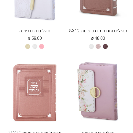
תהילים ותחינות דגם פינות 8X12
תהלים דגם פנינה
₪
58.00
₪
48.00
חום
כספסף
לבן
ורוד
לבן
שמנת
בהיר