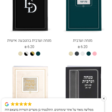
מנחה וערבית
מנחה וערבית בהטבעה אישית
₪
6.20
₪
6.20
ורוד
טורקיז
לבן
שחור
שמנת
טורקיז
שחור
שחור
שמנת
בהיר
כהה
כהה
זהב
כסף
ממליצה מאוד על אתר שימחונים. התלבטתי בן מוצרים השירות בווצאפ היה