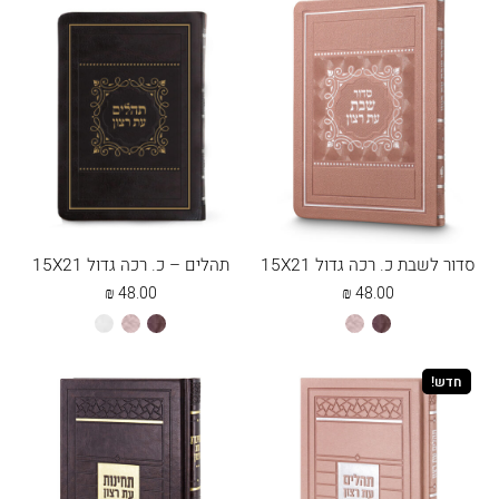
סדור לשבת כ. רכה גדול 15X21
תהלים – כ. רכה גדול 15X21
₪
48.00
₪
48.00
חום
כספסף
חום
כספסף
לבן
חדש!