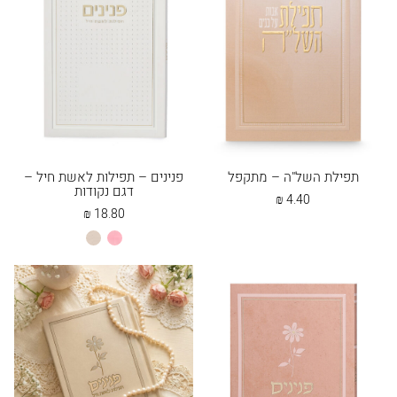
תפילת השל"ה – מתקפל
פנינים – תפילות לאשת חיל –
דגם נקודות
₪
4.40
₪
18.80
ורוד
פנינה
בהיר