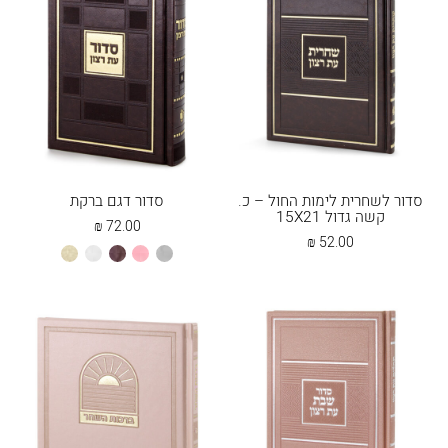
סדור לשחרית לימות החול – כ.
סדור דגם ברקת
קשה גדול 15X21
₪
72.00
₪
52.00
אפור
ורוד
חום
לבן
שמנת
בהיר