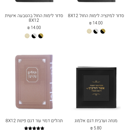
סדור למינציה לימות החול 8X12
סדור לימות החול בהטבעה אישית
8X12
₪
14.00
₪
14.00
שחור
שחור
שמנת
שחור
שחור
שמנת
זהב
כסף
זהב
כסף
מנחה וערבית דגם אלמוג
תהלים דמוי עור דגם פינות 8X12
₪
5.80