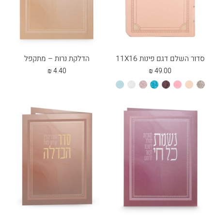
סדור השלם דגם פינות 11X16
הדלקת נרות – מתקפל
₪
4.40
₪
49.00
אבן
אפרסק
ורוד
חום
טורקיז
כספסף
לבן
מנטה
בהיר
סדורים