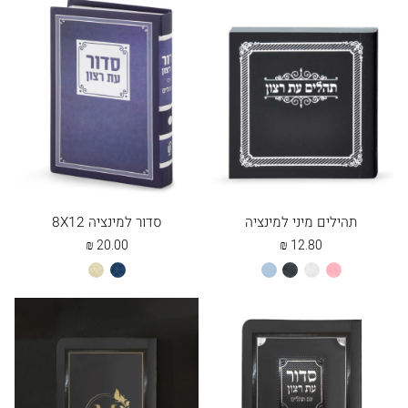
תהילים מיני למינציה
סדור למינציה 8X12
₪
20.00
₪
12.80
ורוד
לבן
שחור
תכלת
כחול
שמנת
בהיר