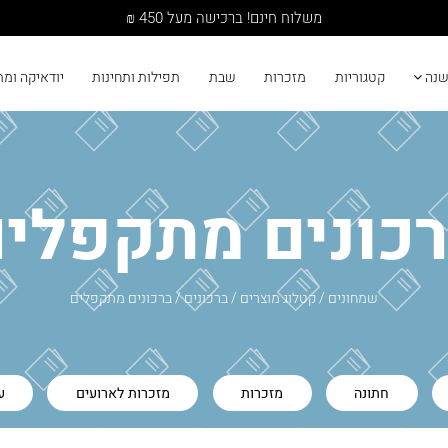
משלוח חינם! ברכישה מעל 450 ₪
שנה
קטגוריות
מזכרות
שבת
תפילות ותחינות
יודאיקה ומ
כונים מתקפלי
שמחונים
/
קטלוג מוצרים
/
ברכונים
/
ברכונים מתקפלים
חתונה
מזכרות
מזכרות לארועים
ע
מחונים
דמוי עור
יודאיקה
כריכה קשה