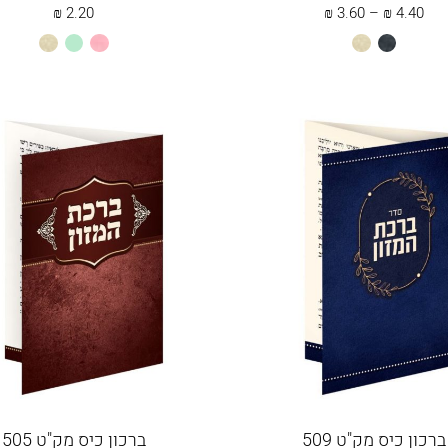
ווח
₪
2.20
₪
3.60
–
₪
4.40
ים:
שחור
שמנת
ורוד
מנטה
שמנת
בהיר
עד
ברכון כיס מק"ט 509
ברכון כיס מק"ט 505