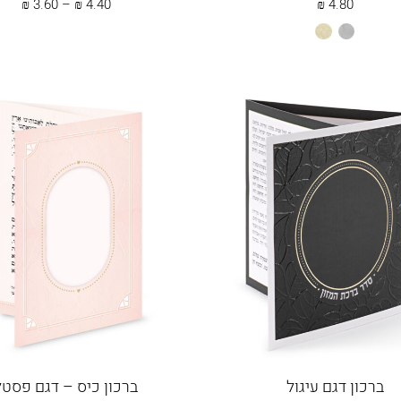
טווח
₪
3.60
–
₪
4.40
₪
4.80
מחירים:
אפור
שמנת
עד
ברכון דגם עיגול
ברכון כיס – דגם פסטל