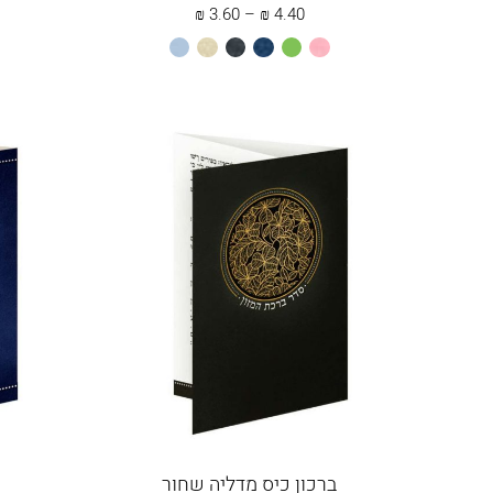
טווח
ט
₪
3.60
–
₪
4.40
מחירים:
מחיר
ורוד
ירוק
כחול
שחור
שמנת
תכלת
בהיר
תפוח
עד
ברכון כיס מדליה שחור