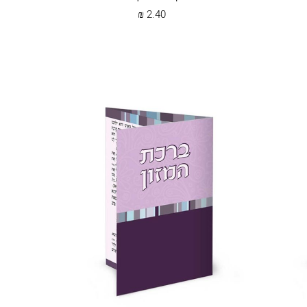
₪
2.40