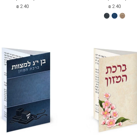
₪
2.40
₪
2.40
חום
כחול
שחור
מעושן