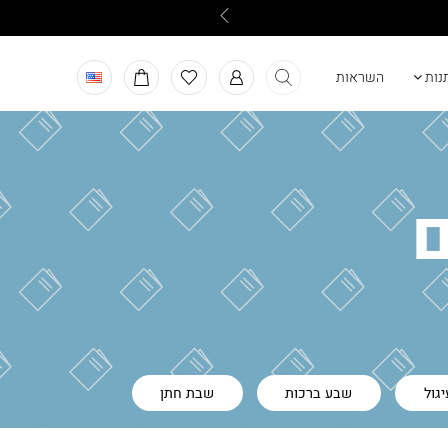
תנות
השראות
ם
יגול
שבע ברכות
שבת חתן
מתנה
מתנה לבן
עת רצון