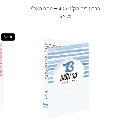
ברכון כיס מק"ט 405 – נוסח האר"י
₪
2.20
חדש!