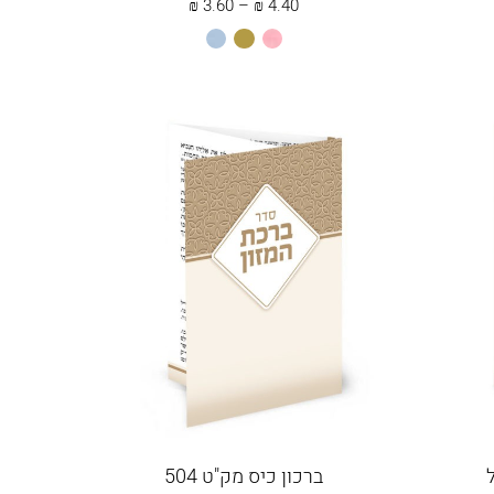
טווח
₪
3.60
–
₪
4.40
מחירים:
ורוד
זהב
תכלת
בהיר
עד
ברכון כיס מק"ט 504