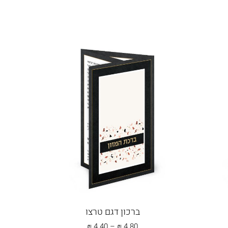
ברכון דגם טרצו
טווח
₪
4.40
–
₪
4.80