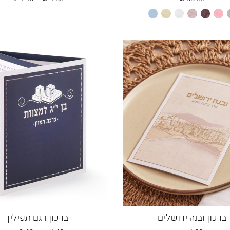
מחירים:
פור
ורוד
חום
כספסף
לבן
שמנת
תכלת
בהיר
עד
ברכון ובנה ירושלים
ברכון דגם תפילין