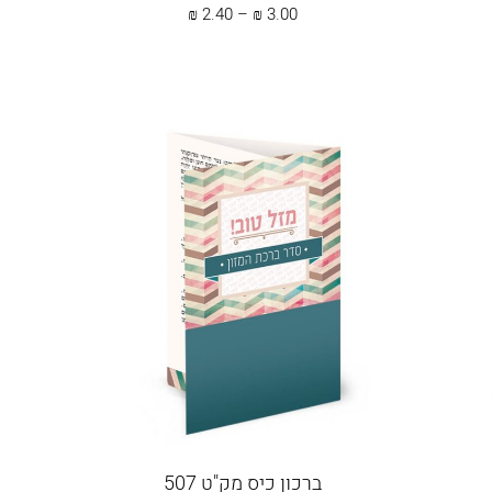
טווח
₪
2.40
–
₪
3.00
מחירים:
עד
ברכון כיס מק"ט 507