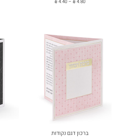
טווח
₪
4.40
–
₪
4.80
מחירים:
עד
ברכון דגם נקודות