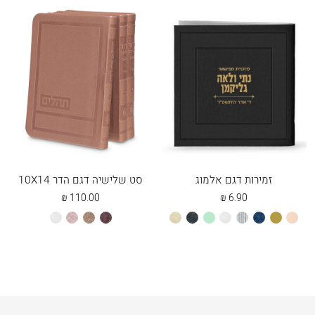
זמירות דגם אלמוג
סט שלישיה דגם הדר 10X14
₪
110.00
₪
6.90
אפרסק
זהב
כחול
כסוף
לבן
מנטה
שחור
שמנת
חום
חום
כספסף
לבן
מייפל