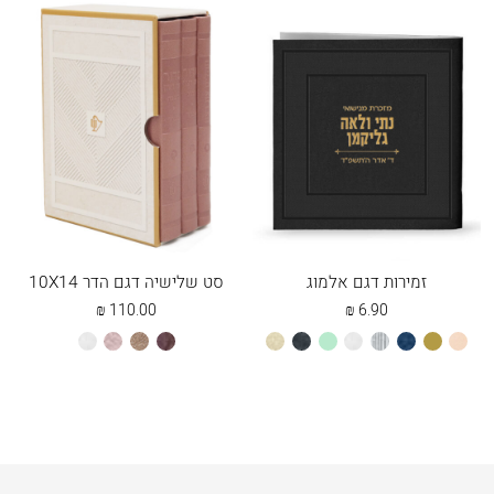
זמירות דגם אלמוג
סט שלישיה דגם הדר 10X14
₪
110.00
₪
6.90
אפרסק
זהב
כחול
כסוף
לבן
מנטה
שחור
שמנת
חום
חום
כספסף
לבן
מייפל