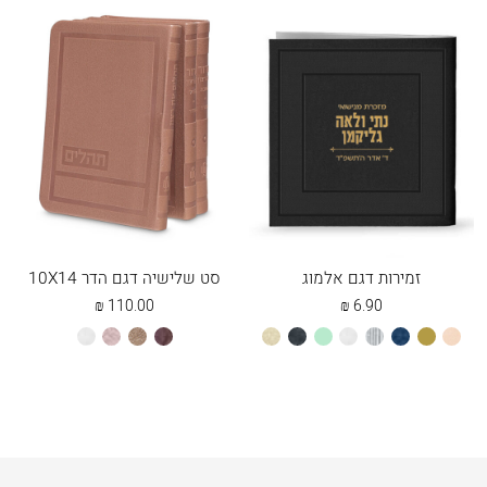
זמירות דגם אלמוג
סט שלישיה דגם הדר 10X14
₪
110.00
₪
6.90
אפרסק
זהב
כחול
כסוף
לבן
מנטה
שחור
שמנת
חום
חום
כספסף
לבן
מייפל