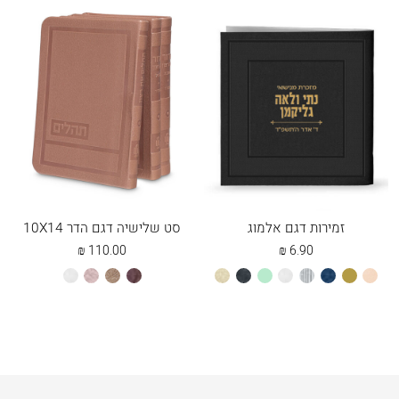
זמירות דגם אלמוג
סט שלישיה דגם הדר 10X14
₪
110.00
₪
6.90
אפרסק
זהב
כחול
כסוף
לבן
מנטה
שחור
שמנת
חום
חום
כספסף
לבן
מייפל