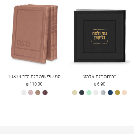
זמירות דגם אלמוג
סט שלישיה דגם הדר 10X14
₪
110.00
₪
6.90
אפרסק
זהב
כחול
כסוף
לבן
מנטה
שחור
שמנת
חום
חום
כספסף
לבן
מייפל