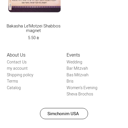
Bakasha Le’Motzei Shabbos
magnet
5.50
₪
About Us
Events
Contact Us
Wedding
my account
Bar Mitzvah
Shipping policy
Bas Mitzvah
Terms
Bris
Catalog
Women’s Evening
Sheva Brochos
Simchonim USA