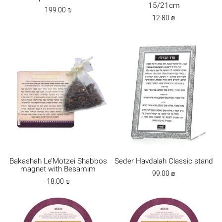
15/21cm
199.00
₪
12.80
₪
Bakashah Le’Motzei Shabbos
Seder Havdalah Classic stand
magnet with Besamim
99.00
₪
18.00
₪