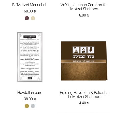
Be’Motzei Menuchah
VaYiten Lechah Zemiros for
Motzei Shabbos
68.00
₪
8.00
₪
brown
cream
Havdallah card
Folding Havdolah & Bakasha
LeMotzei Shabbos
38.00
₪
4.40
₪
gold
silver