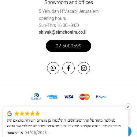
Showroom and offices
5 Yehudah H'Macabi Jerusalem
opening hours
Sun-Thrs 16:00 - 9:00
shivuk@simchonim.co.il
02-5000599
This site is secured using the SSL protocol
ממליצה מאוד על אתר שימחונים. התלבטתי בן מוצרים השירות בווצאפ היה
מעבר ומעבר נבחרה הקניה הטובה ביותר והמתאימה ביותר לנו קיבלתי עוד הנחה
Created By
Digital Boutique
משמעותית המשלוח התקבל אחרי יום כאשר הסידורים היו עם הטבעות!! חשבתי
אורלי סופר
04/06/2023
שח״פ כי אני לקוחה חדשה אך התבדתי לאחר שבועיים שוב ביצעתי הזמנה והפעם