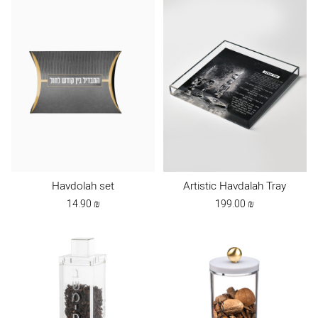
Havdolah set
Artistic Havdalah Tray
14.90
₪
199.00
₪