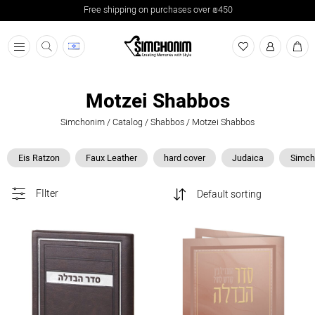
Free shipping on purchases over ₪450
תפריט
Motzei Shabbos
Simchonim
/
Catalog
/
Shabbos
/
Motzei Shabbos
Eis Ratzon
Faux Leather
hard cover
Judaica
Simch
FIlter