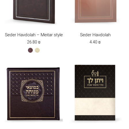
Seder Havdolah – Meitar style
Seder Havdolah
26.80
₪
4.40
₪
brown
cream